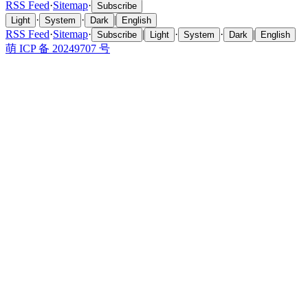
RSS Feed
·
Sitemap
·
Subscribe
·
·
|
Light
System
Dark
English
RSS Feed
·
Sitemap
·
|
·
·
|
Subscribe
Light
System
Dark
English
萌 ICP 备 20249707 号