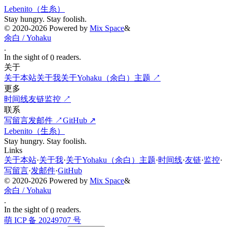
Lebenito（生糸）
Stay hungry. Stay foolish.
©
2020-2026
Powered by
Mix Space
&
余白 / Yohaku
.
In the sight of
readers.
0
关于
关于本站
关于我
关于Yohaku（余白）主题
↗
更多
时间线
友链
监控
↗
联系
写留言
发邮件
↗
GitHub
↗
Lebenito（生糸）
Stay hungry. Stay foolish.
Links
关于本站
·
关于我
·
关于Yohaku（余白）主题
·
时间线
·
友链
·
监控
·
写留言
·
发邮件
·
GitHub
©
2020-2026
Powered by
Mix Space
&
余白 / Yohaku
.
In the sight of
readers.
0
萌 ICP 备 20249707 号