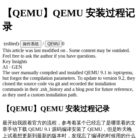
【QEMU】QEMU 安装过程记
录
·
(edited)
·
/
0
操作系统
QEMU
This article was last modified on
. Some content may be outdated.
Feel free to ask the author if you have questions.
Key Insights
AI · GEN
The user manually compiled and installed QEMU 9.1 in /opt/qemu,
but forgot the compilation parameters. To update to version 9.2, they
cloned the source code via git and recorded the installation
commands in their .zsh_history and a blog post for future reference,
as they used a custom installation path.
【QEMU】QEMU 安装过程记录
最开始我跟着官方的流程，参考着某个已经忘了是哪里看的文
章手动下载 QEMU 9.1 源码编译安装了 QEMU，但是昨天晚
上试着想更新到最新的版本时，发现忘了编译的时候用的什么