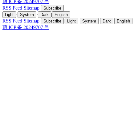
萌 ICP 备 20249707 号
RSS Feed
·
Sitemap
·
Subscribe
·
·
|
Light
System
Dark
English
RSS Feed
·
Sitemap
·
|
·
·
|
Subscribe
Light
System
Dark
English
萌 ICP 备 20249707 号